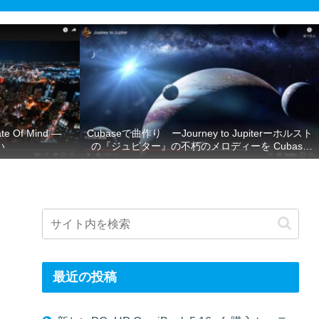
Of Mind ―
Cubaseで曲作り ーJourney to Jupiterーホルスト
い
の『ジュピター』の不朽のメロディーを Cubase
で再現ー
最近の投稿