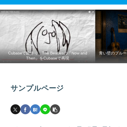
Cubaseで曲作り The Beatlesの『Now and
青い壁のブルース -Blue Wall Blues- 青
Then』をCubaseで再現
サンプルページ