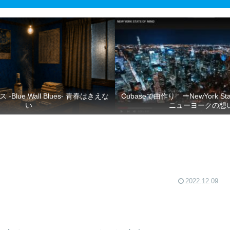
春はきえな
Cubaseで曲作り ーNewYork State 
い
ニューヨークの想
2022.12.09