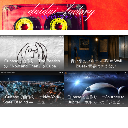
だいだいファクトリー
Cubaseで曲作り The Beatles
青い壁のブルース -Blue Wall
の『Now and Then』をCubase
Blues- 青春はきえない
で再現
Cubaseで曲作り ーNewYork
Cubaseで曲作り ーJourney to
State Of Mind ― ニューヨーク
Jupiterーホルストの『ジュピタ
の想い
ー』の不朽のメロディーを
Cubase で再現ー