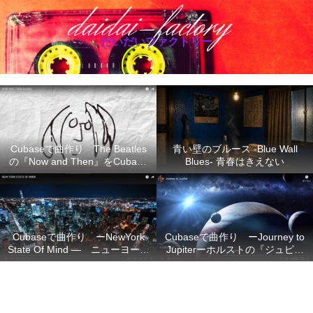
だいだいファクトリー
Cubaseで曲作り The Beatles
青い壁のブルース -Blue Wall
の『Now and Then』をCubase
Blues- 青春はきえない
で再現
Cubaseで曲作り ーNewYork
Cubaseで曲作り ーJourney to
State Of Mind ― ニューヨーク
Jupiterーホルストの『ジュピタ
の想い
ー』の不朽のメロディーを
Cubase で再現ー