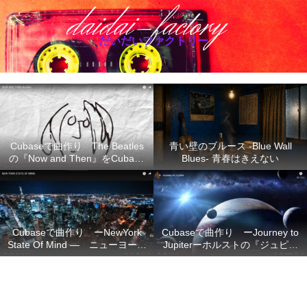
だいだいファクトリー
Cubaseで曲作り The Beatles
青い壁のブルース -Blue Wall
の『Now and Then』をCubase
Blues- 青春はきえない
で再現
Cubaseで曲作り ーNewYork
Cubaseで曲作り ーJourney to
State Of Mind ― ニューヨーク
Jupiterーホルストの『ジュピタ
の想い
ー』の不朽のメロディーを
Cubase で再現ー