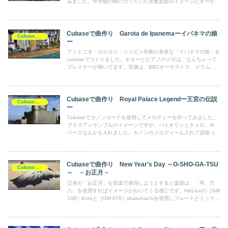
みました。中学校の時に行っていた吹奏楽部のイメージにオーケス
トラのストリングスを付け加えてみました。
Cubaseで曲作り Garota de Ipanemaーイパネマの娘
Cubase作品
ー
アントニオ・カルロス・ジョビン作曲の有名な「イパネマの娘」を
cubaseでつくりました。ギターとピアノのメロは、なんちゃって
プレイヤーが弾いてます。音源は、BBCオーケストラ、ドラムは
フリー音源のMTPOWERDRUMkit２を使用しました。
Cubaseで曲作り Royal Palace Legendー王宮の伝説
Cubase作品
ー
Cubaseでカノンコードを使用してメロディーを作ってみました。
ブラスアンサンブルのイメージですが、バイオリンとチェロ、Ｗ．
ベースなんかも入れました。カノンのメロディーも入れて頑張って
ハーモニーをつけてみました。BBCオーケストラの音源を使用し
ています。
Cubaseで曲作り New Year’s Day ～O-SHO-GA-TSU
Cubase作品
～ －お正月－
日本の「お正月」を音楽で表現しようとすると楽器は、「琴、尺
八」を使用すればイメージがわいてくる感じです。HALionの［GM
108］Kotoと［GM 078］shakuhachiを使用しフルートとミックス
して使用しオクターブで重ねることにしました。