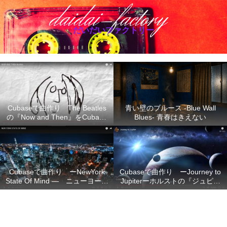
だいだいファクトリー
Cubaseで曲作り The Beatles
青い壁のブルース -Blue Wall
の『Now and Then』をCubase
Blues- 青春はきえない
で再現
Cubaseで曲作り ーNewYork
Cubaseで曲作り ーJourney to
State Of Mind ― ニューヨーク
Jupiterーホルストの『ジュピタ
の想い
ー』の不朽のメロディーを
Cubase で再現ー