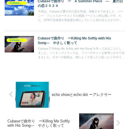
Cubaseで曲作り ー A Summer Place ― 夏の日
Cubase作品
の恋２０２４
今回は、Cubaseで夏の日の恋を作成、演奏させてみました。パー
シー・フェイスオーケストラの簡易バージョン的な感じです。た
だ、DTMで弦楽器や管楽器を鳴らしていくと音の立ち上がりや音
の切れ目等が気になってくるところです。今回は、そのあたりを注
意して作成したつもりです。
Cubaseで曲作り ーKilling Me Softly with His
Cubase作品
Song― やさしく歌って
Cubaseで”Killing Me Softly with His Song”を作ってみることにし
ました。バッキングトラックは、フリーのサイトを参考にさせて頂
きました。ギターの録音は、例によって切ったり貼ったりやボリュ
ーム調整を行ったりと大変苦労しました。
echo showとecho dot ーアレクサー
Cubaseで曲作り ーKilling Me Softly
with His Song― やさしく歌って