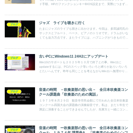
ド手順、HPのファンクションキーBIOS設定まで、実際につまずい
たポイントを解説します。
ジャズ ライブを聴きに行く
ブログ
たまにジャズのライブも聴きに出かけます。今回は、多田誠司氏の
サックスとフルート、ベース、ピアノのトリオです。ドラムがいな
くても迫力万点です。またライブには、ハプニングがつきもので
す。ピアノの迫力あるプレイにピアノの弦が切れてしまいました。
古いPCにWindows11 24H2にアップデート
ブログ
Win10のサポートも２０２５年１０月で終了との事。Win11に
updateするには、PCのスペック等いろいろと縛りがありいろいろ
とたいへんです。昨年も同じことを考えながらWin11へ無理やりア
ップデートしました。そして今回またWin11の24H2にアップでト
ートを行ってみました。
音楽の時間 －吹奏楽部の思い出－ 全日本吹奏楽コン
ブログ
クール課題曲「吹奏楽のための寓話」
１９７３年８月２９日 観音寺市民会館にて行われた全日本吹奏楽
コンクール四国大会の課題曲の演奏録音です。私は、まだ１年生で
満足に演奏することができませんでしたが、先輩方と一緒にコンク
ールに臨めた事は、一生の思い出です。
音楽の時間 ー吹奏楽部の思い出ー 全日本吹奏楽コン
ブログ
クール １９７４年 課題曲A 「吹奏楽のためのシンフ