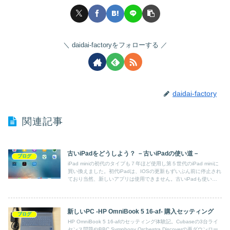
daidai-factoryをフォローする
daidai-factory
関連記事
古いiPadをどうしよう？ －古いiPadの使い道－
ブログ
iPad miniの初代のタイプも７年ほど使用し第５世代のiPad miniに
買い換えました。初代iPadは、IOSの更新もずいぶん前に停止され
ており当然、新しいアプリは使用できません。古いiPadも使い方
次第では、放置しなくて済みそうです。
新しいPC -HP OmniBook 5 16-af- 購入セッティング
ブログ
HP OmniBook 5 16-afのセッティング体験記。Cubaseの3台ライ
センス問題やBBC Symphony Orchestra Discoverの再ダウンロー