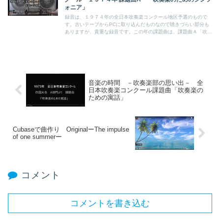
ォニア」
録音は、１９７４年の全日本吹奏楽コンクール地区予選のもので
す。古いテープからPCに取り込んだものなので聴きづらい部分も
ありますが、貴重な録音です。この年の課題曲は、課題曲Ａ「吹奏
楽のためのシンフォニア」課題曲Ｂ「高度な技術への指標」の２曲
からの選択となっていました。
音楽の時間 －吹奏楽部の思い出－ 全
日本吹奏楽コンクール課題曲「吹奏楽の
ための寓話」
Cubaseで曲作り OriginalーThe impulse
of one summerー
コメント
コメントを書き込む