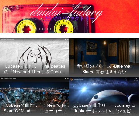
だいだいファクトリー
Cubaseで曲作り The Beatles
青い壁のブルース -Blue Wall
の『Now and Then』をCubase
Blues- 青春はきえない
で再現
Cubaseで曲作り ーNewYork
Cubaseで曲作り ーJourney to
State Of Mind ― ニューヨーク
Jupiterーホルストの『ジュピタ
の想い
ー』の不朽のメロディーを
Cubase で再現ー