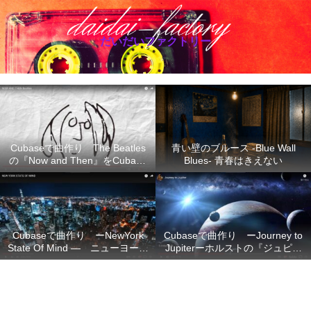
だいだいファクトリー
Cubaseで曲作り The Beatles
青い壁のブルース -Blue Wall
の『Now and Then』をCubase
Blues- 青春はきえない
で再現
Cubaseで曲作り ーNewYork
Cubaseで曲作り ーJourney to
State Of Mind ― ニューヨーク
Jupiterーホルストの『ジュピタ
の想い
ー』の不朽のメロディーを
Cubase で再現ー