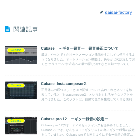
daidai-factory
関連記事
Cubase －ギター録音ー 録音修正について
Cubase
最近、やっとですがオートメーション機能をすこしずつ使用するよ
うになりました。オートメーション機能は、あらかじめ設定してお
くと”ボリューム”や”左右への音の振り分け”など自動でやってくれ
るのでとても便利です。今回は、ボリューム調整でフレーズに抑揚
感をもたせるようにしました。
Cubase -Instacomposer2-
Cubase
正月休みの暇つぶしにとDTM関連についてあれこれとネットを検
索していると「instacomposer2」というおもしろそうなソフトを
見つけました。このソフトは、自動で音楽を生成してくれる便利な
ソフトです。しかし、Cubaseで音を鳴らすまでには、なかなか手
強いソフトです。
Cubase pro 12 ーギター録音の設定ー
Cubase
Cubase pro 12のオーディオセッティングも無事終了しました。
Cubase AIでは、なんちゃってギタリストの為にギター録音の設定
をしていました。Cubase proでも同じようにギター録音の設定を
行わないといけません。