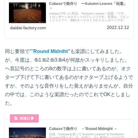
Cubaseで曲作り ーAutumn Leaves「枯葉」
－
cubaseで作った作品。”Autumn Leaves－枯葉－”です。
トロンボーンカルテットのアレンジです。音源は、スピッ
トファイアー BBCオーケストラのトロンボーンです。
2022.12.12
daidai-factory.com
同じ要領で
”’Round Midniht”
も楽譜にしてみました。
が、今度は、tb1.tb2.tb3.tb4が何故かスッキリしました。
ヘ音記号のところの8の数字は上に書いてあるのが、オク
ターブ下げて下に書いてあるのがオクターブ上げるようで
すが、そのような音作りをした覚えがありませんが、自分
の中では、このような楽譜だったのでこれでOKとしまし
た。
Cubaseで曲作り －'Round Midnight －
以前、Cubaseを使って”Autumn Leaves"をTrombone
Quartetで作りましが、今回は、少し無謀だったのです