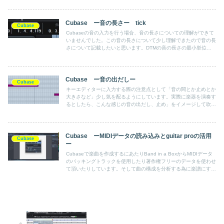
Cubase ー音の長さー tick
Cubase
Cubaseの音の入力を行う場合、音の長さについての理解ができて
いませんでした。この音の長さについて少し理解できたので音の長
さについて記載したいと思います。DTMの音の長さの最小単位
は、１６分音符の長さの範囲１２０を「tick」と呼び調整を行うこ
とができます。
Cubase ー音の出だしー
Cubase
キーエディターに入力する際の注意点として「音の間とか止めとか
大きさなど」少し気を配るようにしています。実際に楽器を演奏す
るとしたら、こんな感じの音の出だし、止め」をイメージして吹く
かなとか、聞いたら気持ちいいかなというのを考えながら打ち込み
を行います。
Cubase ーMIDIデータの読み込みとguitar proの活用
Cubase
ー
Cubaseで楽曲を作成するにあたりBand in a BoxからMIDIデータ
のバッキングトラックを使用したり著作権フリーのデータを使わせ
て頂いたりしています。そして曲の構成を分析する為に楽譜にする
ときは、guitar proというソフトを使ったりしています。