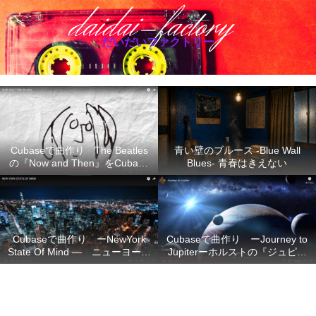
だいだいファクトリー
Cubaseで曲作り The Beatles
青い壁のブルース -Blue Wall
の『Now and Then』をCubase
Blues- 青春はきえない
で再現
Cubaseで曲作り ーNewYork
Cubaseで曲作り ーJourney to
State Of Mind ― ニューヨーク
Jupiterーホルストの『ジュピタ
の想い
ー』の不朽のメロディーを
Cubase で再現ー