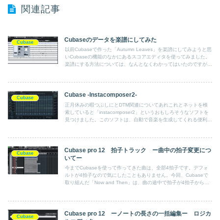
関連記事
Cubaseのデータを楽譜にしてみた
Cubase
以前Cubaseで作った「Autumn Leaves」を楽譜にしてみようと思
いCubaseの機能のなかにあるスコアエディタを使ってみました。
楽譜にする方法については、なんとなくわかってはいたのですが、
真面目にやってみるのは、今回が初めてです。
Cubase -Instacomposer2-
Cubase
正月休みの暇つぶしにとDTM関連についてあれこれとネットを検
索していると「instacomposer2」というおもしろそうなソフトを
見つけました。このソフトは、自動で音楽を生成してくれる便利な
ソフトです。しかし、Cubaseで音を鳴らすまでには、なかなか手
強いソフトです。
Cubase pro 12 拍子トラック ー曲中の拍子変更につ
Cubase
いてー
今までCubaseを使って作ってきた曲は、全部4拍子です。デフォ
ルトが4拍子なので気にしたこともありません。今回、Cubaseで
取り組んだ「Now and Then」は、曲の途中で拍子が4拍子から３
拍子に変わります。拍子は、トランスポーターのメトロノームのと
ころで変更するようです。
Cubase pro 12 ーノートの長さの一括編集ー ロジカ
Cubase