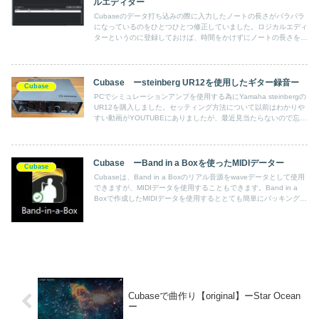
ルエディター
Cubaseのデータ打ち込みの際に入力したノートの長さがバラバラ
になっているのをひとつひとつ修正していました。ロジカルエディ
ターというのに登録しておけば、時間をかけずにノートの長さを一
括して変更、統一できるので記録しておくことにします。
Cubase ーsteinberg UR12を使用したギター録音ー
Cubase
PCでシミュレーションアンプを使用する為にYamaha steinbergの
UR12を購入しました。セッティング方法について以前はわかりや
すい動画がYOUTUBEにありましたが、最近見当たらないので忘れ
ないうちに書いておこうと思います。
Cubase ーBand in a Boxを使ったMIDIデーター
Cubase
Cubaseは、Band in a Boxのリアル音源をwaveデータとして使用
できますが、MIDIデータを使用することもできます。Band in a
Boxで作成したMIDIデータを使用するととても簡単にバッキングト
ラックが作れます。
Cubaseで曲作り【original】ーStar Ocean
ー