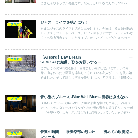
にまたもやトラブル発生です。なんとかHDDを取り外しSSDへ交
換することができました。いよいよWIN10のインストールです
が．．．
ジャズ ライブを聴きに行く
ブログ
たまにジャズのライブも聴きに出かけます。今回は、多田誠司氏の
サックスとフルート、ベース、ピアノのトリオです。ドラムがいな
くても迫力万点です。またライブには、ハプニングがつきもので
す。ピアノの迫力あるプレイにピアノの弦が切れてしまいました。
【AI song】Day Dream ー
ブログ
SUNO AI に編曲、歌をお願いするー
このところの”AI”の発展は、目覚ましいものがあります。いつも一
緒に曲を作ったり動画を編集してくれている友人が、”AI”を使い始
めました。そして試しに何曲か作りました。アプリは、「SUNO
AI」というのだそうです。プロンプトを打つと自動で作詞作曲そし
て編曲、歌詞までつけてくれて歌まで歌ってくれます。
青い壁のブルース -Blue Wall Blues- 青春はきえない
ブログ
SUNO AIで80年代JPOPロック風の楽曲を制作してみた。夕暮れ
の中、ベランダで一杯やりながら若い頃の青春を振り返り、キーボ
ードを叩いていたら、気づけばそれが詩になっていた。あの青い壁
は、今もまだ胸の中にある。「青春はきえない・・・」。
音楽の時間 －吹奏楽部の思い出－ 初めての吹奏楽コ
ブログ
ンクール