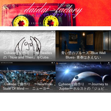
だいだいファクトリー
Cubaseで曲作り The Beatles
青い壁のブルース -Blue Wall
の『Now and Then』をCubase
Blues- 青春はきえない
で再現
Cubaseで曲作り ーNewYork
Cubaseで曲作り ーJourney to
State Of Mind ― ニューヨーク
Jupiterーホルストの『ジュピタ
の想い
ー』の不朽のメロディーを
Cubase で再現ー