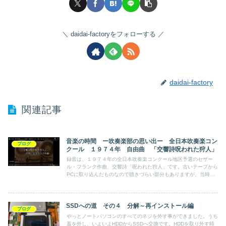
daidai-factoryをフォローする
daidai-factory
関連記事
音楽の時間 ー吹奏楽部の思い出ー 全日本吹奏楽コン
ブログ
クール １９７４年 自由曲 「交響詩呪われた狩人」
録音は、１９７４年の全日本吹奏楽コンクール地区予選のセザー
ル・フランク作曲、交響詩「呪われた狩人」です。古いテープから
PCに取り込んだものなので聴きづらい部分もありますが、当時の
録音は、カセットテープでしか残っておらず、貴重な録音となりま
す。
SSDへの道 その４ 分解～再インストール編
ブログ
やっとノートパソコンのすべてのネジを外す事ができました。うち
蓋を外し、いよいよHDDからSSDへ交換です。HDDを取り外す時