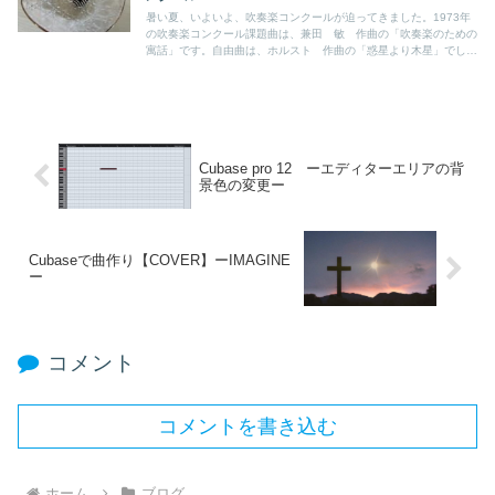
暑い夏、いよいよ、吹奏楽コンクールが迫ってきました。1973年
の吹奏楽コンクール課題曲は、兼田 敏 作曲の「吹奏楽のための
寓話」です。自由曲は、ホルスト 作曲の「惑星より木星」でし
た。前年度に全国大会に出場しているだけあり、練習にも熱がはい
ってきます。
Cubase pro 12 ーエディターエリアの背
景色の変更ー
Cubaseで曲作り【COVER】ーIMAGINE
ー
コメント
コメントを書き込む
ホーム
ブログ